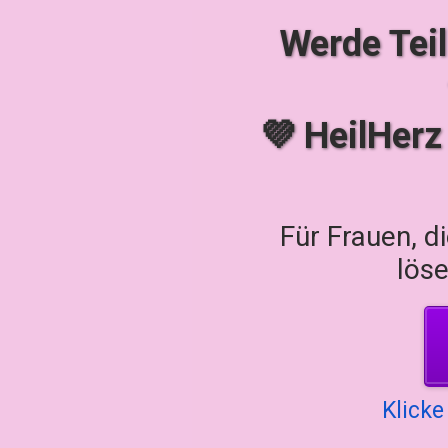
Werde Tei
💜 HeilHerz
Für Frauen, d
löse
Klicke