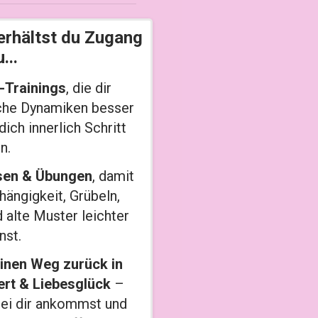
erhältst du Zugang
...
-Trainings
, die dir
sche Dynamiken besser
ich innerlich Schritt
n.
lsen & Übungen
, damit
ängigkeit, Grübeln,
 alte Muster leichter
nst.
deinen Weg zurück in
wert & Liebesglück
–
bei dir ankommst und