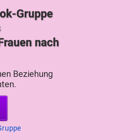
ook-Gruppe
s
 Frauen nach
chen Beziehung
hten.
 Gruppe