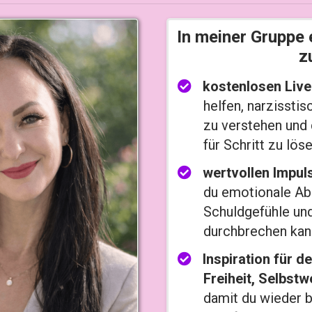
In meiner Gruppe 
zu
kostenlosen Live
helfen, narzissti
zu verstehen und d
für Schritt zu löse
wertvollen Impu
du emotionale Abh
Schuldgefühle und
durchbrechen kan
​Inspiration für 
Freiheit, Selbst
damit du wieder 