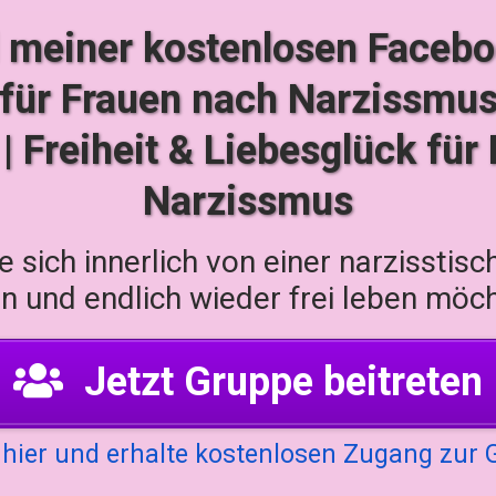
l meiner kostenlosen Faceb
für Frauen nach Narzissmu
 | Freiheit & Liebesglück für
Narzissmus
ie sich innerlich von einer narzisstis
n und endlich wieder frei leben möc
Jetzt Gruppe beitreten
 hier und erhalte kostenlosen Zugang zur