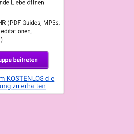
unde Liebe öffnen
HR
(PDF Guides, MP3s,
editationen,
)
uppe beitreten
, um KOSTENLOS die
ung zu erhalten