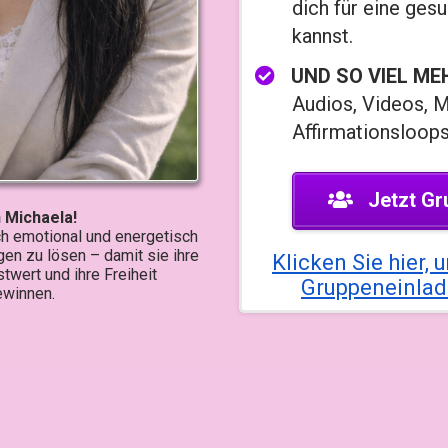
dich für eine ges
kannst.
UND SO VIEL ME
Audios, Videos, M
Affirmationsloops
Jetzt Gr
n Michaela!
ich emotional und energetisch
en zu lösen – damit sie ihre
Klicken Sie hier
stwert und ihre Freiheit
Gruppeneinlad
ewinnen.